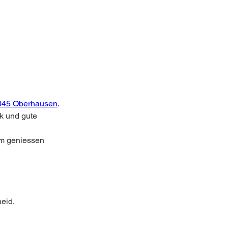
46045 Oberhausen
.
k und gute 
am geniessen 
eid.