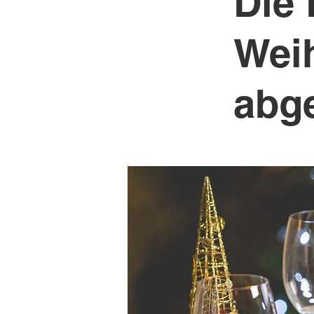
Die 
Weih
abg