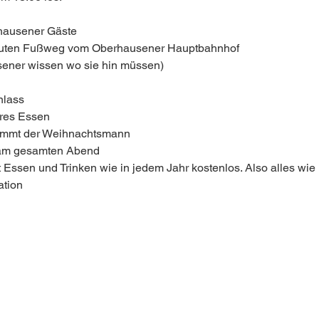
rhausener Gäste
uten Fußweg vom Oberhausener Hauptbahnhof
ener wissen wo sie hin müssen)
nlass
eres Essen
ommt der Weihnachtsmann
am gesamten Abend
st Essen und Trinken wie in jedem Jahr kostenlos. Also alles wie
ation